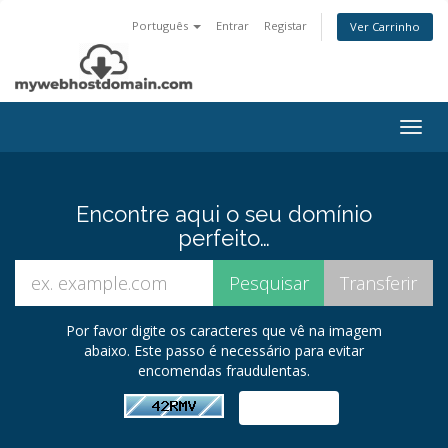
Português
Entrar
Registar
Ver Carrinho
Togg
navig
Encontre aqui o seu domínio
perfeito…
Por favor digite os caracteres que vê na imagem
abaixo. Este passo é necessário para evitar
encomendas fraudulentas.