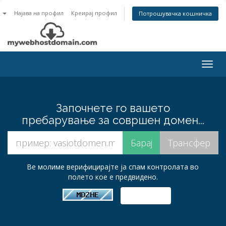
n
Најава на профил
Креирај профил
Потрошувачка кошничка
Togg
navig
Започнете го вашето
пребарување за совршен домен...
Ве молиме верифицирајте ја спам контролата во
полето кое е предвидено.