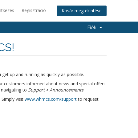
ntkezés
Regisztráció
Kosár megtekintése
Fiók
CS!
get up and running as quickly as possible.
r customers informed about news and special offers.
 navigating to
Support > Announcements
.
 Simply visit
www.whmcs.com/support
to request