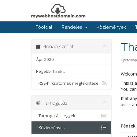
Főoldal
Rendelés
Közlemények
Th
Hónap szerint
Ápr 2020
Ügyfélka
Régebbi hírek...
Welcom
This is
RSS-hírcsatornák megtekintése
You can 
If at an
Támogatás
assistan
Támogatási jegyek
Péntek, 
Közlemények