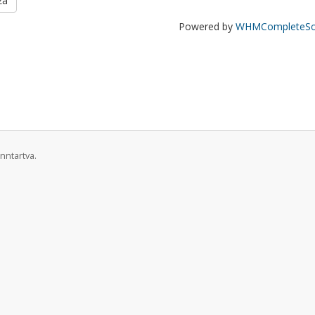
za
Powered by
WHMCompleteSol
nntartva.